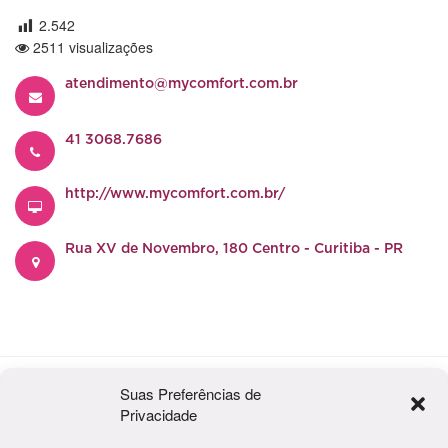
2.542
2511 visualizações
atendimento@mycomfort.com.br
41 3068.7686
http://www.mycomfort.com.br/
Rua XV de Novembro, 180 Centro - Curitiba - PR
Suas Preferências de
Nossas
Redes Sociais:
Privacidade