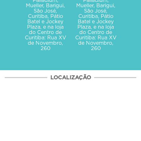
Palladium,
Palladium,
Mueller, Barigui,
Mueller, Barigui,
São José,
São José,
Curitiba, Pátio
Curitiba, Pátio
Batel e Jockey
Batel e Jockey
Plaza, e na loja
Plaza, e na loja
do Centro de
do Centro de
Curitiba: Rua XV
Curitiba: Rua XV
de Novembro,
de Novembro,
260
260
LOCALIZAÇÃO