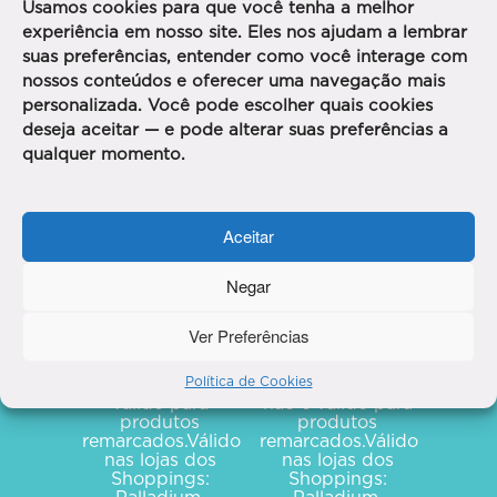
Usamos cookies para que você tenha a melhor
experiência em nosso site. Eles nos ajudam a lembrar
suas preferências, entender como você interage com
EXCLUSIVO PARA
ALICES DE
nossos conteúdos e oferecer uma navegação mais
CARTEIRINHA
personalizada. Você pode escolher quais cookies
deseja aceitar — e pode alterar suas preferências a
qualquer momento.
10%
15%
Aceitar
Negar
Em produtos e
Em produtos e
acessórios
acessórios
MyComfort para
MyComfort para
Ver Preferências
Alices de
Alices
Carteirinha Pink.
Empreendedoras
Política de Cookies
Desconto não é
Black. Desconto
válido para
não é válido para
produtos
produtos
remarcados.Válido
remarcados.Válido
nas lojas dos
nas lojas dos
Shoppings:
Shoppings: