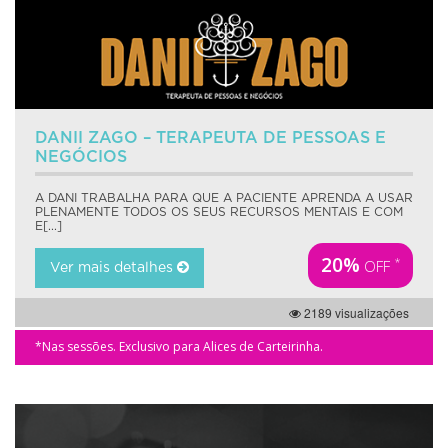
DANII ZAGO – TERAPEUTA DE PESSOAS E
NEGÓCIOS
A DANI TRABALHA PARA QUE A PACIENTE APRENDA A USAR
PLENAMENTE TODOS OS SEUS RECURSOS MENTAIS E COM
E[...]
20%
*
OFF
Ver mais detalhes
2189 visualizações
*Nas sessões. Exclusivo para Alices de Carteirinha.