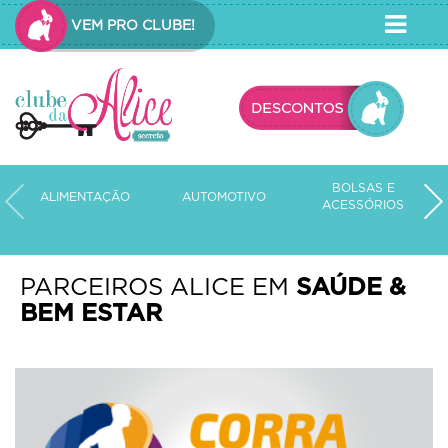
VEM PRO CLUBE!
BOLSAS E
ALIMENTAÇÃO
AUTOMOTIVO
C
ACESSÓRIOS
PARCEIROS ALICE EM
SAÚDE &
BEM ESTAR