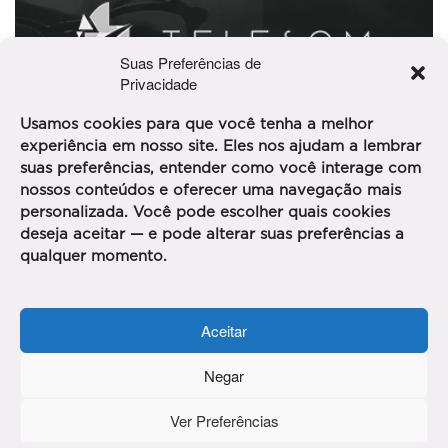
Suas Preferências de
Privacidade
Usamos cookies para que você tenha a melhor
experiência em nosso site. Eles nos ajudam a lembrar
TELESOM
suas preferências, entender como você interage com
nossos conteúdos e oferecer uma navegação mais
A RAZÃO DO GRUPO TELESOM É PROMOVER QUALIDADE
personalizada. Você pode escolher quais cookies
DE VIDA AOS SEUS CLIENTES. EM 2018, A EMPRESA
deseja aceitar — e pode alterar suas preferências a
COMPLE[...]
qualquer momento.
30%
*
OFF
Ver mais detalhes
2124 visualizações
Aceitar
*Nos produtos da Ótica. Exclusivo para Alices de Carteirinha.
Negar
Ver Preferências