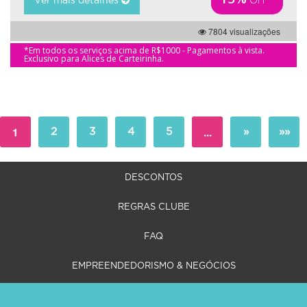
Ver mais detalhes
7804 visualizações
*Em todos os serviços acima de R$1000 - Pagamentos à vista.
Exclusivo para Alices de Carteirinha.
1
...
2
3
4
5
»
»»
DESCONTOS
REGRAS CLUBE
FAQ
EMPREENDEDORISMO & NEGÓCIOS