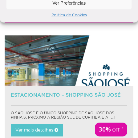
Ver Preferências
11180 visualizações
*No valor da diária - Carros Pequenos. Exclusivo para Alices de
Política de Cookies
Carteirinha.
ESTACIONAMENTO – SHOPPING SÃO JOSÉ
O SÃO JOSÉ É O ÚNICO SHOPPING DE SÃO JOSÉ DOS
PINHAIS, PRÓXIMO A REGIÃO SUL DE CURITIBA E A [...]
30%
*
OFF
Ver mais detalhes