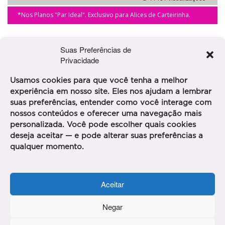
*Nos Planos "Par Ideal". Exclusivo para Alices de Carteirinha.
Suas Preferências de
Privacidade
Usamos cookies para que você tenha a melhor
experiência em nosso site. Eles nos ajudam a lembrar
suas preferências, entender como você interage com
nossos conteúdos e oferecer uma navegação mais
personalizada. Você pode escolher quais cookies
deseja aceitar — e pode alterar suas preferências a
qualquer momento.
ESTACIONAMENTO CURITIBA
O ESTACIONAMENTO CURITIBA FOI INAUGURADO POR
Aceitar
SÓCIAS MULHERES NO CENTRO DE CURITIBA EM 2006.
LOCA[...]
Negar
20%
*
OFF
Ver mais detalhes