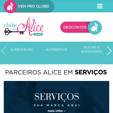
VEM PRO CLUBE!
BOLSAS E
ALIMENTAÇÃO
AUTOMOTIVO
C
ACESSÓRIOS
PARCEIROS ALICE EM
SERVIÇOS