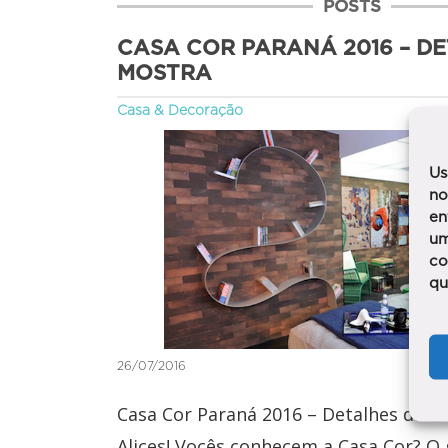
POSTS
CASA COR PARANÁ 2016 – D
MOSTRA
Casa & Decoração
Us
no
en
um
co
qu
26/07/2016
Casa Cor Paraná 2016 – Detalhes da M
Alices! Vocês conhecem a Casa Cor? O 