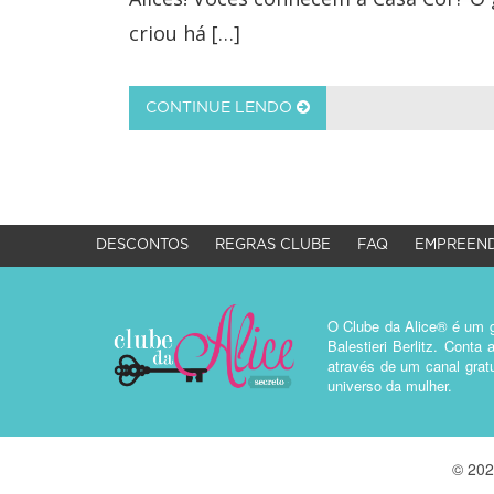
criou há […]
CONTINUE LENDO
DESCONTOS
REGRAS CLUBE
FAQ
EMPREEND
O Clube da Alice® é um g
Balestieri Berlitz. Cont
através de um canal gratu
universo da mulher.
© 202