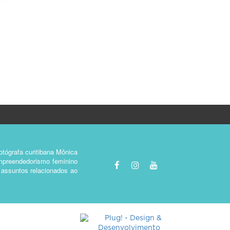
tógrafa curitibana Mônica
empreendedorismo feminino
e assuntos relacionados ao