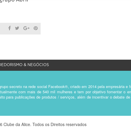
EDORISMO & NEGÓCIOS
rupo secreto na rede social Facebook®, criado em 2014 pela empresária e fo
a atualmente com mais de 540 mil mulheres e tem por objetivo fomentar o 
ito para publicações de produtos / serviços, além de incentivar o debate d
6 Clube da Alice. Todos os Direitos reservados