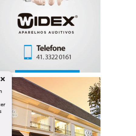
m
cer
s