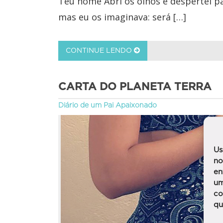
Teu nome Abri os olhos e despertei pa
mas eu os imaginava: será […]
CONTINUE LENDO
CARTA DO PLANETA TERRA
Diário de um Pai Apaixonado
Us
no
en
um
co
qu