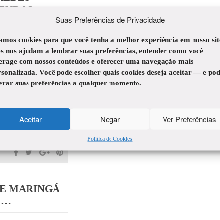
VENDAS
Suas Preferências de Privacidade
amos cookies para que você tenha a melhor experiência em nosso sit
es nos ajudam a lembrar suas preferências, entender como você
terage com nossos conteúdos e oferecer uma navegação mais
rsonalizada. Você pode escolher quais cookies deseja aceitar — e po
terar suas preferências a qualquer momento.
 Clube da Alice
te apoio às
Aceitar
Negar
Ver Preferências
o […]
Política de Cookies
CE MARINGÁ
S…