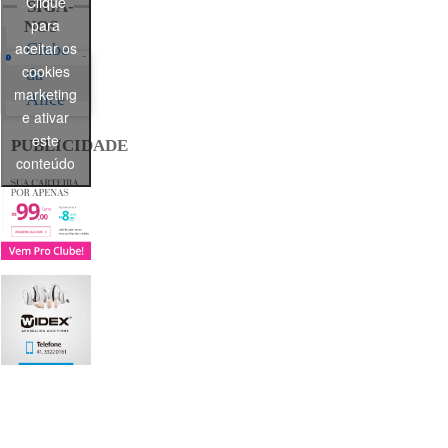
Clique
SIGA-
para
NOS
aceitar os
Clube
cookies
da
marketing
Alice
e ativar
este
PUBLICIDADE
conteúdo