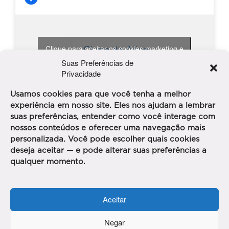
Clique para aceitar os cookies marketing e
Clube da Alice
ativar este conteúdo
Suas Preferências de
Privacidade
Usamos cookies para que você tenha a melhor
experiência em nosso site. Eles nos ajudam a lembrar
suas preferências, entender como você interage com
nossos conteúdos e oferecer uma navegação mais
personalizada. Você pode escolher quais cookies
PUBLICIDADE
deseja aceitar — e pode alterar suas preferências a
qualquer momento.
Aceitar
Negar