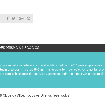
EDORISMO & NEGÓCIOS
rupo secreto na rede social Facebook®, criado em 2014 pela empresária e fo
a atualmente com mais de 540 mil mulheres e tem por objetivo fomentar o 
ito para publicações de produtos / serviços, além de incentivar o debate d
6 Clube da Alice. Todos os Direitos reservados