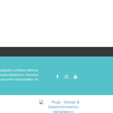
tógrafa curitibana Mônica
empreendedorismo feminino
e assuntos relacionados ao