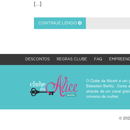
[…]
CONTINUE LENDO
DESCONTOS
REGRAS CLUBE
FAQ
EMPREEND
O Clube da Alice® é um g
Balestieri Berlitz. Cont
através de um canal gratu
universo da mulher.
© 202