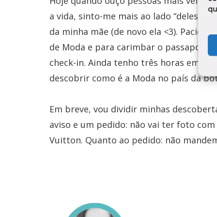
Hoje quando ouço pessoas mais velhas 
qu
a vida, sinto-me mais ao lado “deles” do
da minha mãe (de novo ela <3). Paciênc
de Moda e para carimbar o passaporte. 
check-in. Ainda tenho três horas em Gu
descobrir como é a Moda no país da bot
Em breve, vou dividir minhas descoberta
aviso e um pedido: não vai ter foto co
Vuitton. Quanto ao pedido: não mandem 