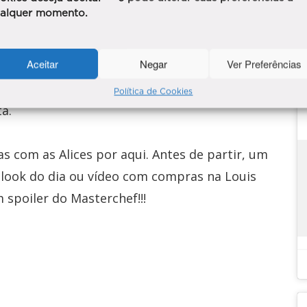
dizendo que os jovens não tem paciência com
alquer momento.
 que do “nosso”. Paciência é a palavra de ordem
ia tornou-se minha palavra de ordem para viver
Aceitar
Negar
Ver Preferências
Paciência!!! Guardei uma cota para depois do
arulhos e mais de onze a bordo antes de
Política de Cookies
a.
s com as Alices por aqui. Antes de partir, um
m look do dia ou vídeo com compras na Louis
spoiler do Masterchef!!!