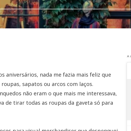
A 
 aniversários, nada me fazia mais feliz que
 roupas, sapatos ou arcos com laços.
rinquedos não eram o que mais me interessava,
va de tirar todas as roupas da gaveta só para
coces para visual merchandiser que despenquei