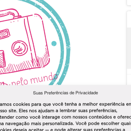
Suas Preferências de Privacidade
amos cookies para que você tenha a melhor experiência e
sso site. Eles nos ajudam a lembrar suas preferências,
tender como você interage com nossos conteúdos e ofere
a navegação mais personalizada. Você pode escolher quai
okies deseja aceitar — e pode alterar suas preferências a