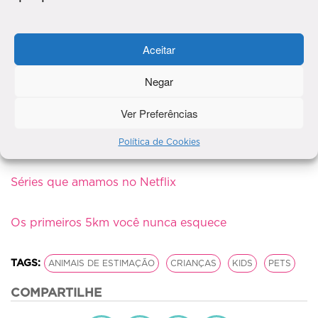
Aceitar
Negar
Acho que você também pode gostar de ler:
Ver Preferências
5 ideias ideias para deixar o stress no trabalho
Política de Cookies
Séries que amamos no Netflix
Os primeiros 5km você nunca esquece
TAGS:
ANIMAIS DE ESTIMAÇÃO
CRIANÇAS
KIDS
PETS
COMPARTILHE