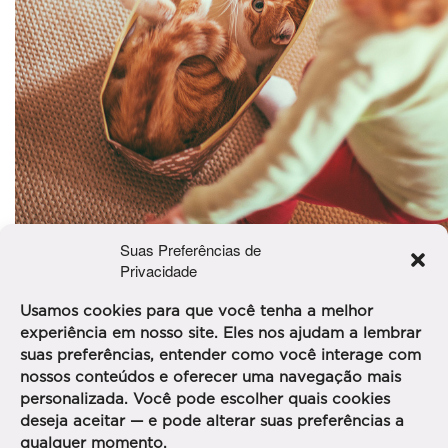
Suas Preferências de
Privacidade
Crédito: Visual hunt
Usamos cookies para que você tenha a melhor
Beijo e abraços, de uma também Alice: Catherine Luize
experiência em nosso site. Eles nos ajudam a lembrar
suas preferências, entender como você interage com
Me sigam nas minhas redes sociais:
Facebook:
nossos conteúdos e oferecer uma navegação mais
Catherine Luize;
Instagram:
Catherine Luize;
personalizada. Você pode escolher quais cookies
Snapchat:
catherinelluize
deseja aceitar — e pode alterar suas preferências a
qualquer momento.