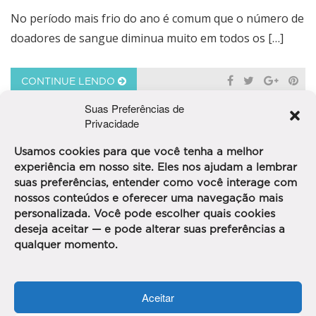
No período mais frio do ano é comum que o número de
doadores de sangue diminua muito em todos os […]
CONTINUE LENDO
Suas Preferências de
Privacidade
Usamos cookies para que você tenha a melhor
2
...
«
1
3
4
5
experiência em nosso site. Eles nos ajudam a lembrar
suas preferências, entender como você interage com
nossos conteúdos e oferecer uma navegação mais
...
10
»
»»
personalizada. Você pode escolher quais cookies
deseja aceitar — e pode alterar suas preferências a
SIGA-NOS
qualquer momento.
Aceitar