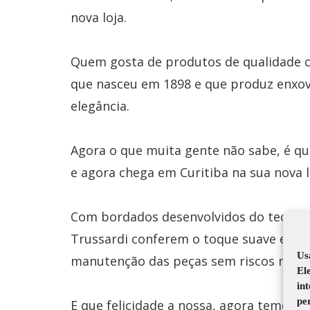
nova loja.
Quem gosta de produtos de qualidade 
que nasceu em 1898 e que produz enxov
elegância.
Agora o que muita gente não sabe, é q
e agora chega em Curitiba na sua nova l
Com bordados desenvolvido
s do tecido
Trussardi conferem o toque suave e sens
Us
manutenção das peças sem riscos na ho
El
in
pe
E que felicidade a nossa, agora temos 2