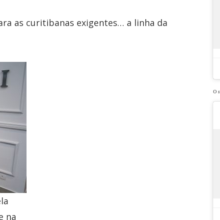
ra as curitibanas exigentes… a linha da
O 
la
e na