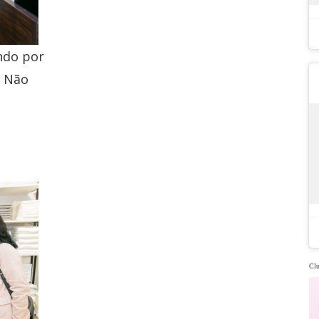
ndo por
. Não
Clu