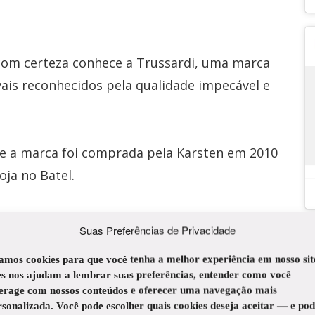
com certeza conhece a Trussardi, uma marca
ais reconhecidos pela qualidade impecável e
ue a marca foi comprada pela Karsten em 2010
oja no Batel.
 ao fio em puro algodão, os produtos da
Suas Preferências de Privacidade
ações agradáveis, além de facilitar a
amos cookies para que você tenha a melhor experiência em nosso sit
ra de passar.
es nos ajudam a lembrar suas preferências, entender como você
terage com nossos conteúdos e oferecer uma navegação mais
rsonalizada. Você pode escolher quais cookies deseja aceitar — e po
 lojas da Karsten na nossa cidade. Bom demais