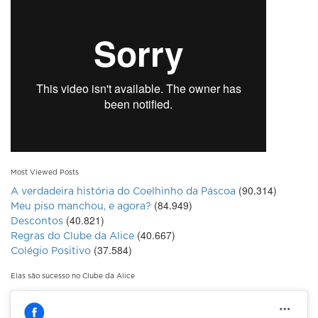
Most Viewed Posts
(90.314)
A verdadeira história do Coelhinho da Páscoa
(84.949)
Meu piso manchou, e agora?
(40.821)
Descontos
(40.667)
Regras do Clube da Alice
(37.584)
Colégio Positivo
Elas são sucesso no Clube da Alice