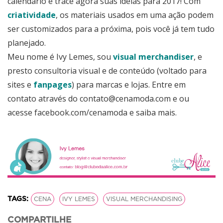
calendário e trace agora suas ideias para 2017! Com
criatividade
, os materiais usados em uma ação podem
ser customizados para a próxima, pois você já tem tudo
planejado.
Meu nome é Ivy Lemes, sou
visual merchandiser
, e
presto consultoria visual e de conteúdo (voltado para
sites e
fanpages
) para marcas e lojas. Entre em
contato através do
contato@cenamoda.com
e ou
acesse facebook.com/cenamoda e saiba mais.
TAGS:
CENA
IVY LEMES
VISUAL MERCHANDISING
COMPARTILHE