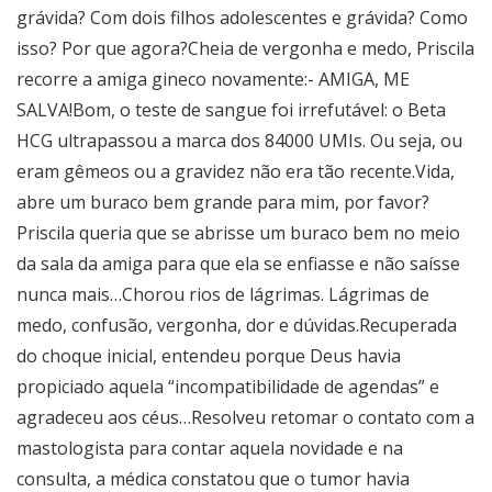
grávida? Com dois filhos adolescentes e grávida? Como
isso? Por que agora?Cheia de vergonha e medo, Priscila
recorre a amiga gineco novamente:- AMIGA, ME
SALVA!Bom, o teste de sangue foi irrefutável: o Beta
HCG ultrapassou a marca dos 84000 UMIs. Ou seja, ou
eram gêmeos ou a gravidez não era tão recente.Vida,
abre um buraco bem grande para mim, por favor?
Priscila queria que se abrisse um buraco bem no meio
da sala da amiga para que ela se enfiasse e não saísse
nunca mais…Chorou rios de lágrimas. Lágrimas de
medo, confusão, vergonha, dor e dúvidas.Recuperada
do choque inicial, entendeu porque Deus havia
propiciado aquela “incompatibilidade de agendas” e
agradeceu aos céus…Resolveu retomar o contato com a
mastologista para contar aquela novidade e na
consulta, a médica constatou que o tumor havia